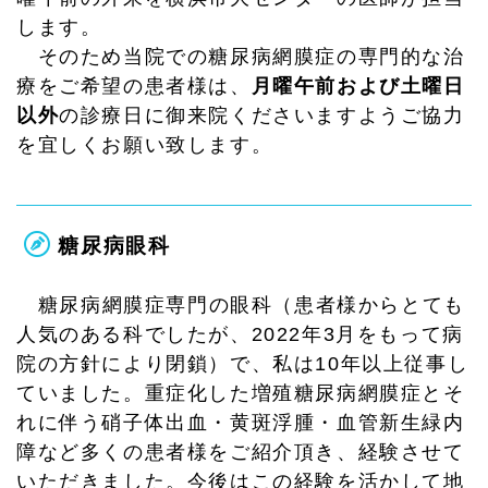
します。
そのため当院での糖尿病網膜症の専門的な治
療をご希望の患者様は、
月曜午前および土曜日
以外
の診療日に御来院くださいますようご協力
を宜しくお願い致します。
糖尿病眼科
糖尿病網膜症専門の眼科（患者様からとても
人気のある科でしたが、2022年3月をもって病
院の方針により閉鎖）で、私は10年以上従事し
ていました。重症化した増殖糖尿病網膜症とそ
れに伴う硝子体出血・黄斑浮腫・血管新生緑内
障など多くの患者様をご紹介頂き、経験させて
いただきました。今後はこの経験を活かして地