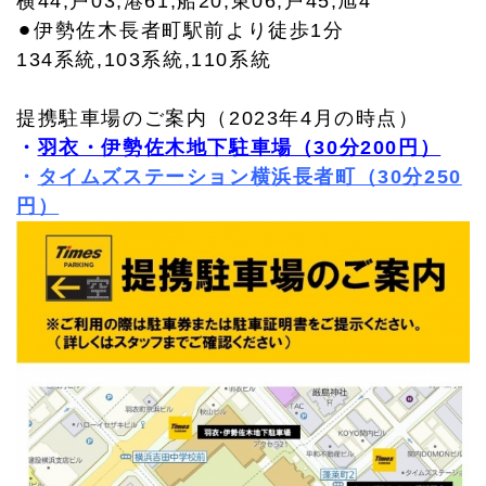
横44,戸03,港61,船20,東06,戸45,旭4
⚫︎伊勢佐木長者町駅前より徒歩1分
134系統,103系統,110系統
提携駐車場のご案内（2023年4月の時点）
・
羽衣・伊勢佐木地下駐車場（30分200円）
・
タイムズステーション横浜長者町（30分250
円）