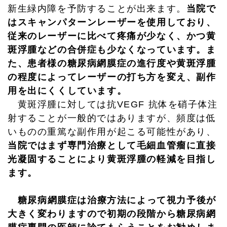
新生緑内障を予防することが出来ます。
当院で
はスキャンパターンレーザーを使用しており、
従来のレーザーに比べて疼痛が少なく、かつ黄
斑浮腫などの合併症も少なくなっています。ま
た、患者様の糖尿病網膜症の進行度や黄斑浮腫
の程度によってレーザーの打ち方を変え、副作
用を出にくくしています。
黄斑浮腫に対しては抗VEGF 抗体を硝子体注
射することが一般的ではありますが、頻度は低
いものの重篤な副作用が起こる可能性があり、
当院ではまず専門治療として毛細血管瘤に直接
光凝固することにより黄斑浮腫の軽減を目指し
ます。
糖尿病網膜症は治療方法によって視力予後が
大きく変わりますので初期の段階から糖尿病網