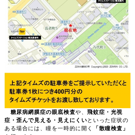
糖尿病網膜症の眼底検査
や、
飛蚊症・光視
症・歪んで見える・見えにくい
といった症状の
ある場合には、瞳を一時的に開く
「散瞳検査」