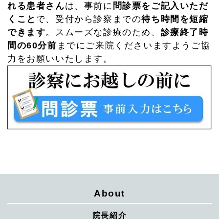
れる患者さん
は、事前に
問診票をご記入いただ
くこと
で、受付から診察までの
待ち時間を短縮
できます
。スムーズな診療のため、
診療終了時
間の60分前
までにご来院くださいますようご協
力をお願いいたします。
About
院長紹介