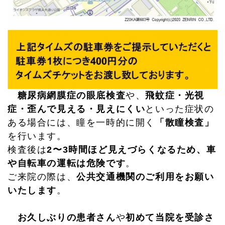
糖尿病網膜症の眼底検査
や、
飛蚊症・光視
症・歪んで見える・見えにくい
といった症状の
ある場合には、瞳を一時的に開く
「散瞳検査」
を行います。
検査後は
2〜3時間ほど見えづらくなるため、車
や自転車の運転は危険です
。
ご来院の際は、
公共交通機関のご利用をお願い
いたします
。
お久しぶりの患者さん
や
初めて当院を受診さ