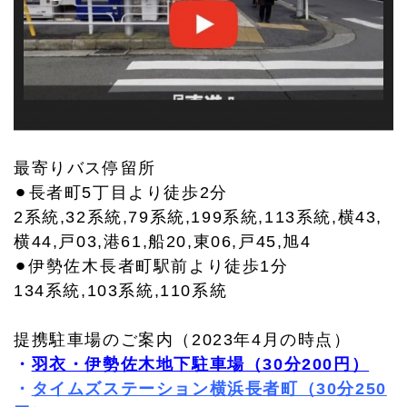
最寄りバス停留所
⚫︎長者町5丁目より徒歩2分
2系統,32系統,79系統,199系統,113系統,横43,
横44,戸03,港61,船20,東06,戸45,旭4
⚫︎伊勢佐木長者町駅前より徒歩1分
134系統,103系統,110系統
提携駐車場のご案内（2023年4月の時点）
・
羽衣・伊勢佐木地下駐車場（30分200円）
・
タイムズステーション横浜長者町（30分250