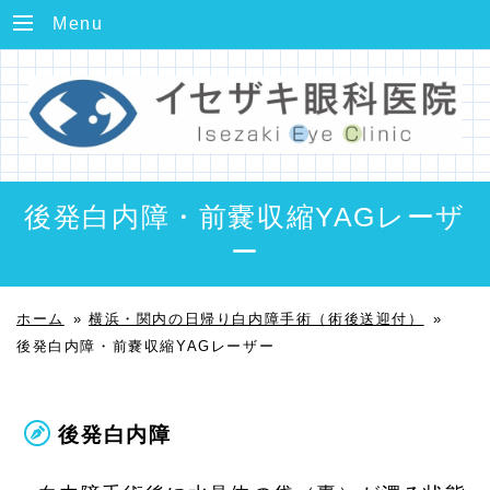
Menu
後発白内障・前嚢収縮YAGレーザ
ー
ホーム
»
横浜・関内の日帰り白内障手術（術後送迎付）
»
後発白内障・前嚢収縮YAGレーザー
後発白内障